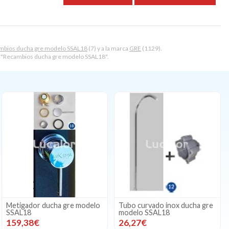
mbios ducha gre modelo SSAL18
(7) y a la marca
GRE
(1129).
, "Recambios ducha gre modelo SSAL18".
Metigador ducha gre modelo
Tubo curvado inox ducha gre
SSAL18
modelo SSAL18
159,38€
26,27€