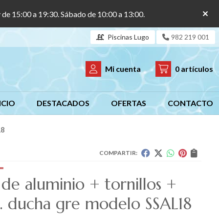
y de 15:00 a 19:30. Sábado de 10:00 a 13:00.
Piscinas Lugo
982 219 001
Mi cuenta
0
artículos
ICIO
DESTACADOS
OFERTAS
CONTACTO
18
COMPARTIR:
de aluminio + tornillos +
a. ducha gre modelo SSAL18