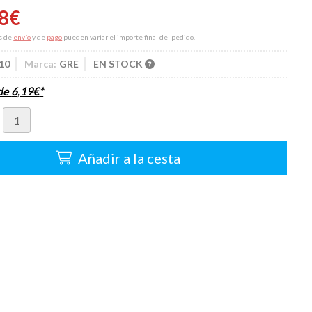
8
€
s de
envío
y de
pago
pueden variar el importe final del pedido.
10
Marca:
GRE
EN STOCK
sde
6,19
€
*
Añadir a la cesta