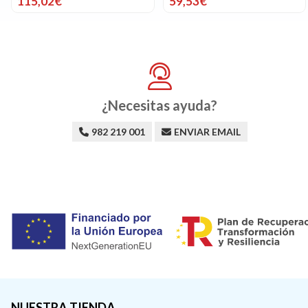
115,02€
59,53€
¿Necesitas ayuda?
982 219 001
ENVIAR EMAIL
NUESTRA TIENDA