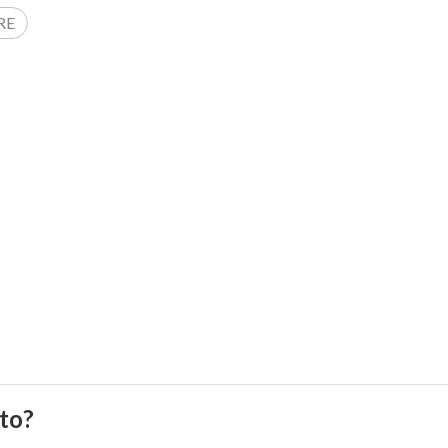
RE
to?