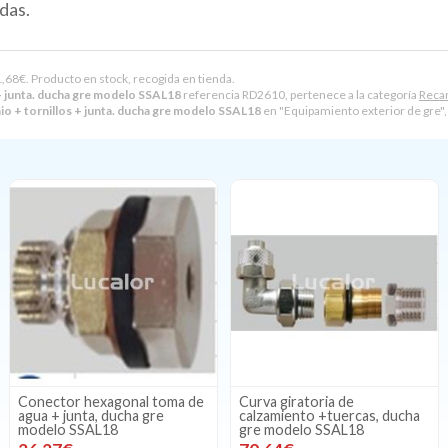
das.
,68
€
. Producto en stock, recogida en tienda.
 + junta. ducha gre modelo SSAL18
referencia RD2610, pertenece a la categoría
Reca
io + tornillos + junta. ducha gre modelo SSAL18
en "Equipamiento exterior de gre"
Conector hexagonal toma de
Curva giratoria de
agua + junta, ducha gre
calzamiento +tuercas, ducha
modelo SSAL18
gre modelo SSAL18