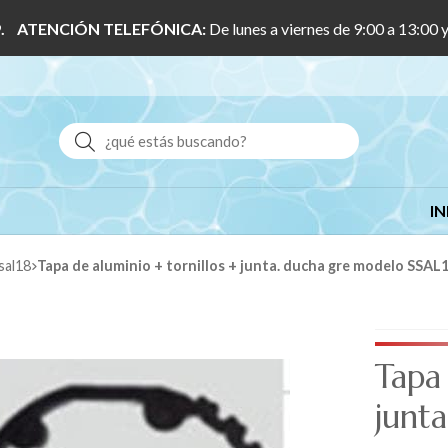
 1/9. ATENCIÓN TELEFÓNICA:
De lunes a viernes de 9:00 a 13:00 
Buscar
IN
sal18
Tapa de aluminio + tornillos + junta. ducha gre modelo SSAL
Tapa 
junt