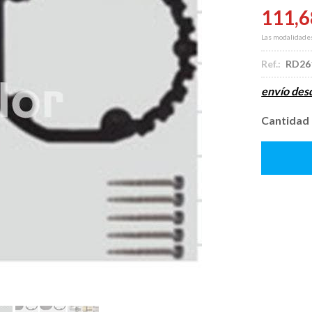
111,6
Las modalidade
Ref.:
RD26
envío de
Cantidad