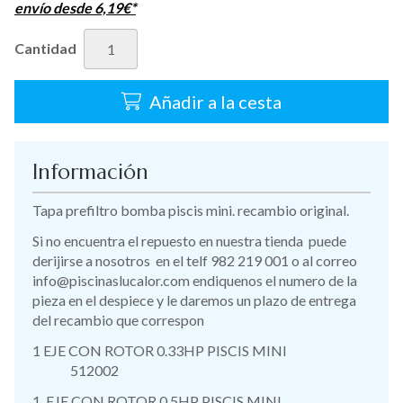
envío desde
6,19
€
*
Cantidad
Añadir a la cesta
Información
Tapa prefiltro bomba piscis mini. recambio original.
Si no encuentra el repuesto en nuestra tienda puede
derijirse a nosotros en el telf 982 219 001 o al correo
info@piscinaslucalor.com endiquenos el numero de la
pieza en el despiece y le daremos un plazo de entrega
del recambio que correspon
1 EJE CON ROTOR 0.33HP PISCIS MINI
512002
1 EJE CON ROTOR 0.5HP PISCIS MINI