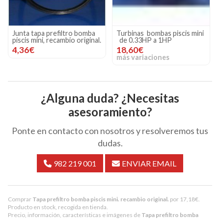
Junta tapa prefiltro bomba
Turbinas bombas piscis mini
piscis mini, recambio original.
de 0.33HP a 1HP
4,36€
18,60€
más variaciones
¿Alguna duda? ¿Necesitas
asesoramiento?
Ponte en contacto con nosotros y resolveremos tus
dudas.
982 219 001
ENVIAR EMAIL
Comprar
Tapa prefiltro bomba piscis mini. recambio original.
por
17,18
€
.
Producto en stock, recogida en tienda.
Precio, información, características e imágenes de
Tapa prefiltro bomba