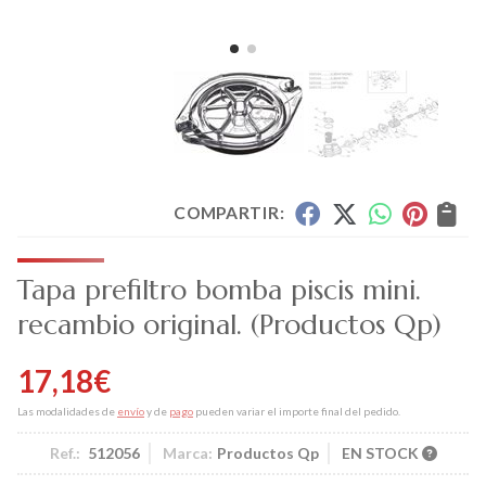
COMPARTIR:
Tapa prefiltro bomba piscis mini.
recambio original.
(Productos Qp)
17,18
€
Las modalidades de
envío
y de
pago
pueden variar el importe final del pedido.
Ref.:
512056
Marca:
Productos Qp
EN STOCK