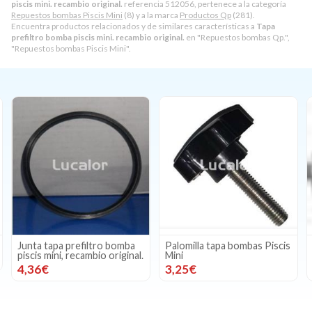
piscis mini. recambio original.
referencia 512056, pertenece a la categoría
Repuestos bombas Piscis Mini
(8) y a la marca
Productos Qp
(281).
Encuentra productos relacionados y de similares características a
Tapa
prefiltro bomba piscis mini. recambio original.
en "Repuestos bombas Qp.",
"Repuestos bombas Piscis Mini".
Junta tapa prefiltro bomba
Palomilla tapa bombas Piscis
piscis mini, recambio original.
Mini
4,36€
3,25€