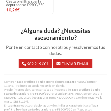
Cesto prefiltro sparta
depuradoras FS500/550
10,26€
¿Alguna duda? ¿Necesitas
asesoramiento?
Ponte en contacto con nosotros y resolveremos tus
dudas.
982 219 001
ENVIAR EMAIL
Comprar
Tapa prefiltro bomba sparta depuradora gre FS500/550
por
17,64
€
. Producto en stock, recogida en tienda.
Precio, información, características e imágenes de
Tapa prefiltro bomba
sparta depuradora gre FS500/550
referencia PREFSPARTA, pertenece a la
categoría
Repuestos depuradoras gama FS500/500R y 550 de gre
(23) y a la
marca
GRE
(1129).
Encuentra productos relacionados y de similares características a
Tapa
prefiltro bomba sparta depuradora gre FS500/550
en "Repuestos