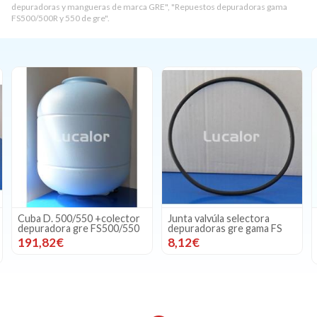
depuradoras y mangueras de marca GRE", "Repuestos depuradoras gama
FS500/500R y 550 de gre".
Cuba D. 500/550 +colector
Junta valvúla selectora
depuradora gre FS500/550
depuradoras gre gama FS
191,82€
8,12€