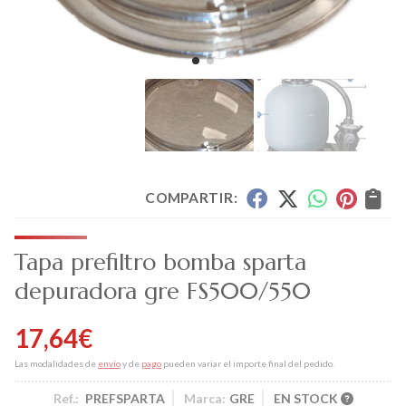
COMPARTIR:
Tapa prefiltro bomba sparta
depuradora gre FS500/550
17,64
€
Las modalidades de
envío
y de
pago
pueden variar el importe final del pedido.
Ref.:
PREFSPARTA
Marca:
GRE
EN STOCK