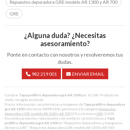
Repuestos depuradora GRE modelo AR 1300 y AR 700
GRE
¿Alguna duda? ¿Necesitas
asesoramiento?
Ponte en contacto con nosotros y resolveremos tus
dudas.
982 219 001
ENVIAR EMAIL
Comprar
Tapa prefiltro depuradora gre AR 1300
por
10,16
€
. Producto en
stock, recogida en tienda.
Precio, información, características e imágenes de
Tapa prefiltro depuradora
gre AR 1300
referencia TAPPR1300, pertenece a la categoría
Repuestos
depuradora GRE modelo AR 1300 y AR 700
(25) y a la marca
GRE
(1129).
Encuentra productos relacionados y de similares características a
Tapa
prefiltro depuradora gre AR 1300
en "Repuestos depuradoras y mangueras
de marca GRE", "Repuestos depuradora GRE modelo AR 1300 y AR 700".