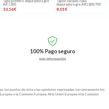
Tapa prefiltro depuradora gre
Tapón vaciado cuba
AR 1300
depuradora gre AR1300/700
10,16€
8,01€
100%
Pago seguro
más información
o, los puntos de vista y las opiniones expresadas son únicamente los
 Europea o la Comisión Europea. Ni la Unión Europea ni la Comisión