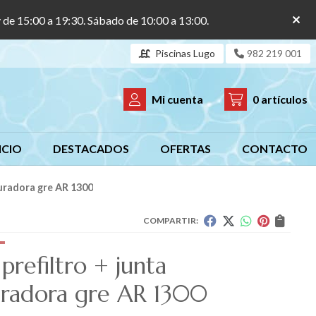
y de 15:00 a 19:30. Sábado de 10:00 a 13:00.
Piscinas Lugo
982 219 001
Mi cuenta
0
artículos
ICIO
DESTACADOS
OFERTAS
CONTACTO
puradora gre AR 1300
COMPARTIR:
prefiltro + junta
radora gre AR 1300