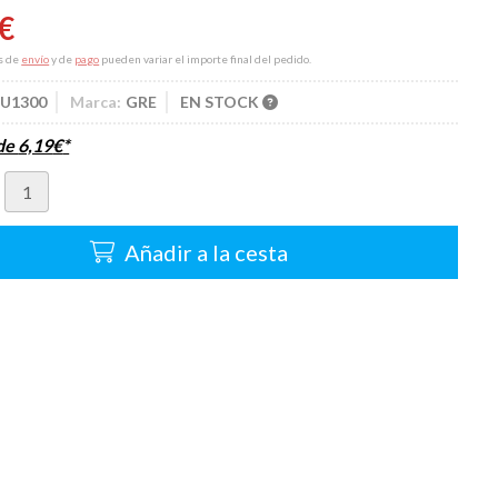
€
s de
envío
y de
pago
pueden variar el importe final del pedido.
JU1300
Marca:
GRE
EN STOCK
sde
6,19
€
*
Añadir a la cesta