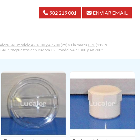
982 219 001
ENVIAR EMAIL
adora GRE modelo AR 1300 y AR 700
(25) y a la marca
GRE
(1129).
GRE", "Repuestos depuradora GRE modelo AR 1300 y AR 700".