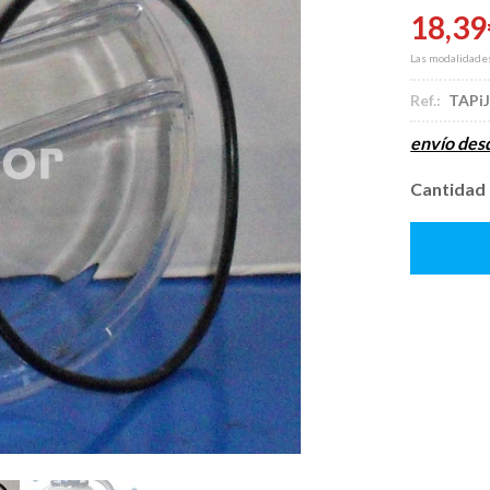
18,39
Las modalidade
Ref.:
TAPi
envío de
Cantidad