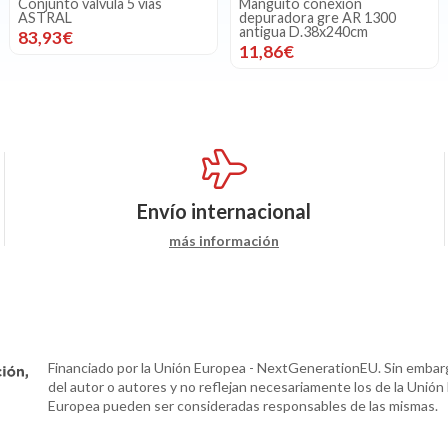
Conjunto valvúla 5 vias
Manguito conexión
ASTRAL
depuradora gre AR 1300
antigua D.38x240cm
83,93€
11,86€
Envío internacional
más información
Financiado por la Unión Europea - NextGenerationEU. Sin embarg
del autor o autores y no reflejan necesariamente los de la Unión
Europea pueden ser consideradas responsables de las mismas.