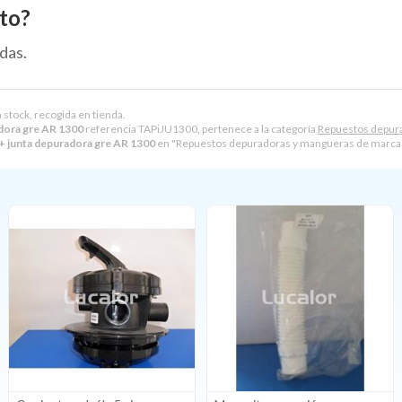
to?
das.
 stock, recogida en tienda.
adora gre AR 1300
referencia TAPiJU1300, pertenece a la categoría
Repuestos depur
 + junta depuradora gre AR 1300
en "Repuestos depuradoras y mangueras de marca 