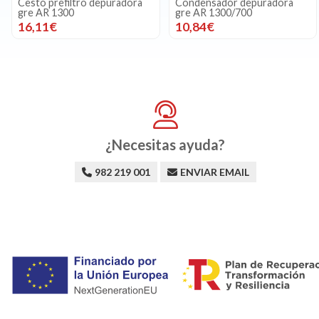
Cesto prefiltro depuradora
Condensador depuradora
gre AR 1300
gre AR 1300/700
16,11€
10,84€
¿Necesitas ayuda?
982 219 001
ENVIAR EMAIL