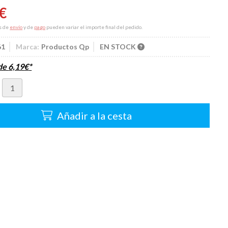
€
s de
envío
y de
pago
pueden variar el importe final del pedido.
61
Marca:
Productos Qp
EN STOCK
sde
6,19
€
*
Añadir a la cesta