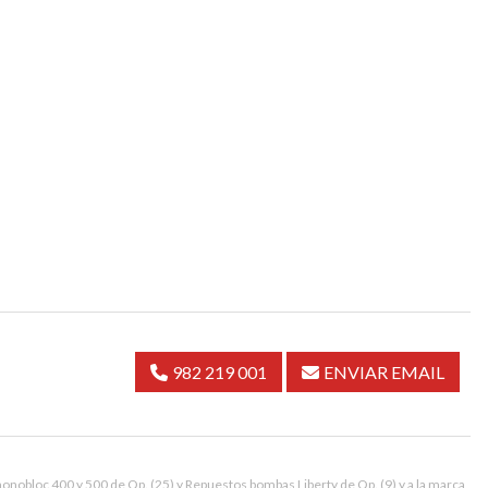
982 219 001
ENVIAR EMAIL
onobloc 400 y 500 de Qp.
(25) y
Repuestos bombas Liberty de Qp.
(9) y a la marca