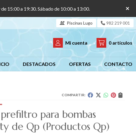
y de 15:00 a 19:30. Sábado de 10:00 a 13:00.
Piscinas Lugo
982 219 001
Mi cuenta
0
artículos
ICIO
DESTACADOS
OFERTAS
CONTACTO
COMPARTIR:
 prefiltro para bombas
rty de Qp
(Productos Qp)