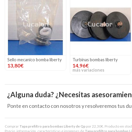
Sello mecanico bomba liberty
Turbinas bombas liberty
13,80€
14,96€
más variaciones
¿Alguna duda? ¿Necesitas asesoramien
Ponte en contacto con nosotros y resolveremos tus du
Comprar
Tapa prefiltro para bombas Liberty de Qp
por
22,30
€
. Producto en stoc
Precio, información, características e imágenes de
Tapa prefiltro para bombas L