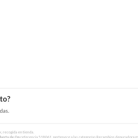
to?
das.
k, recogida en tienda.
iberty de Qp
referencia 518061, pertenece a las categorías
Recambios depuradora m