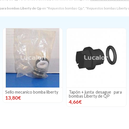
 para bombas Liberty de Qp
en "Repuestos bombas Qp.", "Repuestos bombas Liberty d
Sello mecanico bomba liberty
Tapón + junta desague para
bombas Liberty de QP
13,80€
4,66€