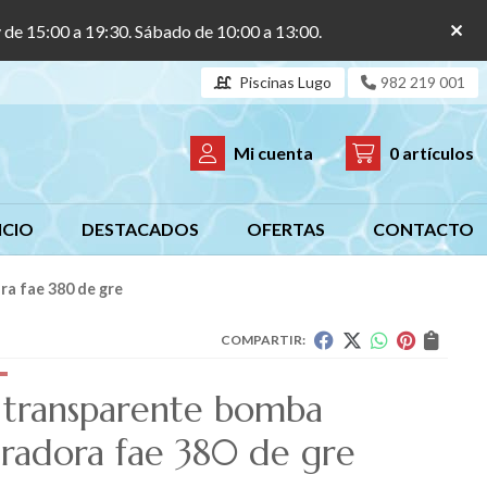
y de 15:00 a 19:30. Sábado de 10:00 a 13:00.
Piscinas Lugo
982 219 001
Mi cuenta
0
artículos
ICIO
DESTACADOS
OFERTAS
CONTACTO
a fae 380 de gre
COMPARTIR:
 transparente bomba
radora fae 380 de gre