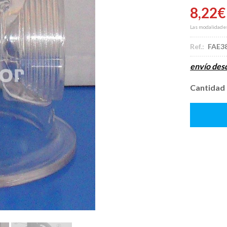
8,22
€
Las modalidade
Ref.:
FAE3
envío de
Cantidad