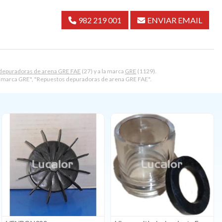
982 219 001
ENVIAR EMAIL
depuradoras de arena GRE FAE
(27) y a la marca
GRE
(1129).
marca GRE", "Repuestos depuradoras de arena GRE FAE".