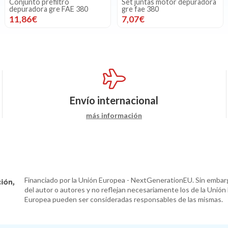
Conjunto prefiltro
Set juntas motor depuradora
depuradora gre FAE 380
gre fae 380
11,86€
7,07€
Envío internacional
más información
Financiado por la Unión Europea - NextGenerationEU. Sin embarg
del autor o autores y no reflejan necesariamente los de la Unión
Europea pueden ser consideradas responsables de las mismas.