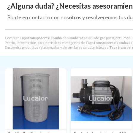
¿Alguna duda? ¿Necesitas asesoramien
Ponte en contacto con nosotros y resolveremos tus du
Comprar
Tapa transparente bomba depuradora fae 380 de gre
por
8,22
€
. Produ
Precio, información, características e imágenes de
Tapa transparente bomba dep
Encuentra productos relacionados y de similares características a
Tapa transpar