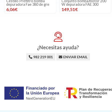
Cestillo Prefiltro bomba
Conjunto bomba/motor 200
depuradora Fae 380 de gre
W depuradora FAE 300
6,06€
149,51€
¿Necesitas ayuda?
982 219 001
ENVIAR EMAIL