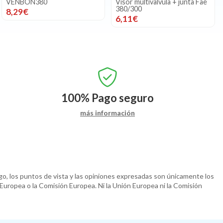
VENBON380
Visor multivalvula + junta Fae
380/300
8,29€
6,11€
100%
Pago seguro
más información
o, los puntos de vista y las opiniones expresadas son únicamente los
 Europea o la Comisión Europea. Ni la Unión Europea ni la Comisión