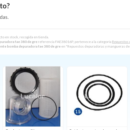
to?
das.
cto en stock, recogida en tienda.
uradora fae 380 de gre
referencia FAE38016P, pertenece a la categoría
Repuestos 
ente bomba depuradora fae 380 de gre
en "Repuestos depuradoras y mangueras de 