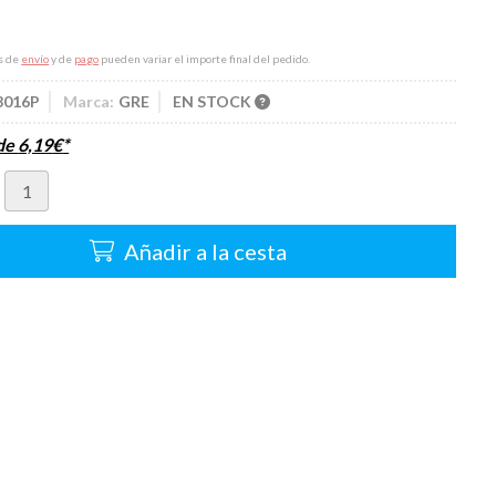
s de
envío
y de
pago
pueden variar el importe final del pedido.
8016P
Marca:
GRE
EN STOCK
sde
6,19
€
*
Añadir a la cesta