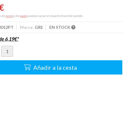
€
s de
envío
y de
pago
pueden variar el importe final del pedido.
8012PT
Marca:
GRE
EN STOCK
sde
6,19
€
*
Añadir a la cesta