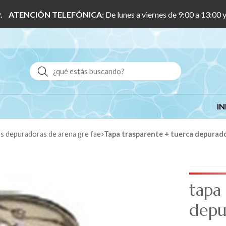
 1/9. ATENCIÓN TELEFÓNICA:
De lunes a viernes de 9:00 a 13:00 
Buscar
IN
os depuradoras de arena gre fae
tapa trasparente + tuerca depurado
tapa
depu