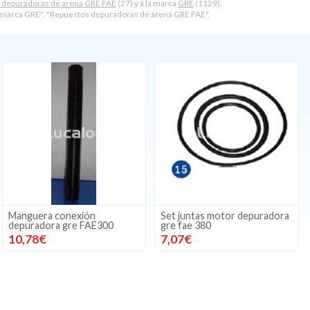
 depuradoras de arena GRE FAE
(27) y a la marca
GRE
(1129).
marca GRE", "Repuestos depuradoras de arena GRE FAE".
Manguera conexión
Set juntas motor depuradora
depuradora gre FAE300
gre fae 380
10,78€
7,07€