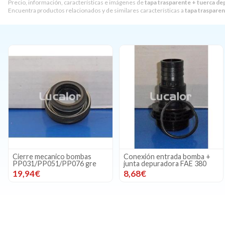
Precio, información, características e imágenes de
tapa trasparente + tuerca de
Encuentra productos relacionados y de similares características a
tapa trasparen
Cierre mecanico bombas
Conexión entrada bomba +
PP031/PP051/PP076 gre
junta depuradora FAE 380
19,94€
8,68€