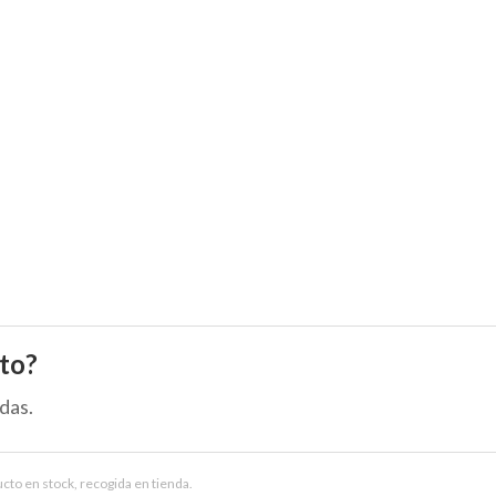
to?
das.
ucto en stock, recogida en tienda.