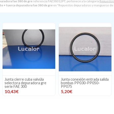
puradora fae 380 de gre
referencia FAE38012PT, pertenece a la categoría
Repuestos
te + tuerca depuradora fae 380 de gre
en "Repuestos depuradoras y mangueras de 
Junta cierre cuba valvúla
Junta conexión entrada salida
selectora depuradora gre
bombas PP030-PP050-
serie FAE 300
PP075
10,43€
5,20€