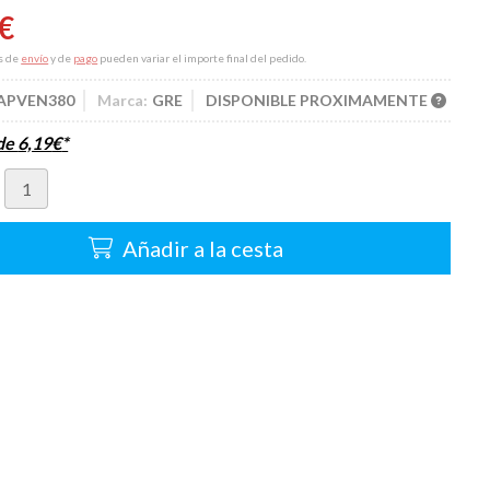
€
s de
envío
y de
pago
pueden variar el importe final del pedido.
APVEN380
Marca:
GRE
DISPONIBLE PROXIMAMENTE
sde
6,19
€
*
Añadir a la cesta