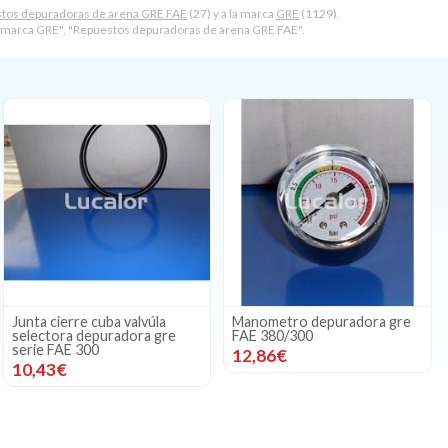
tos depuradoras de arena GRE FAE
(27) y a la marca
GRE
(1129).
marca GRE", "Repuestos depuradoras de arena GRE FAE".
Junta cierre cuba valvúla
Manometro depuradora gre
selectora depuradora gre
FAE 380/300
serie FAE 300
12,86€
10,43€