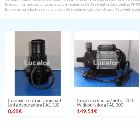
Precio, información, características e imágenes de
Tapa vintilador bombas PP0
Encuentra productos relacionados y de similares características a
Tapa vintilad
Conexión entrada bomba +
Conjunto bomba/motor 200
junta depuradora FAE 380
W depuradora FAE 300
8,68€
149,51€