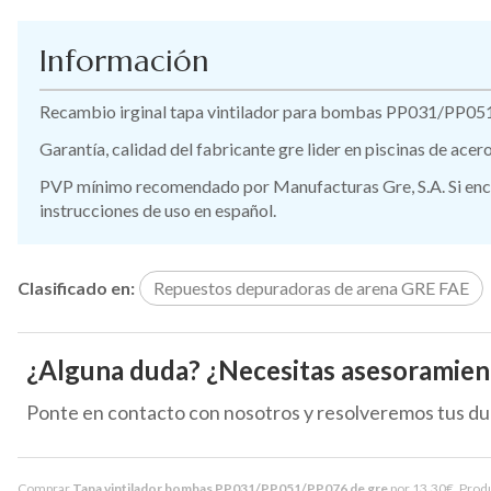
Información
Recambio irginal tapa vintilador para bombas PP031/PP05
Garantía, calidad del fabricante gre lider en piscinas de ace
PVP mínimo recomendado por Manufacturas Gre, S.A. Si encue
instrucciones de uso en español.
Clasificado en:
Repuestos depuradoras de arena GRE FAE
¿Alguna duda? ¿Necesitas asesoramien
Ponte en contacto con nosotros y resolveremos tus du
Comprar
Tapa vintilador bombas PP031/PP051/PP076 de gre
por
13,30
€
. Prod