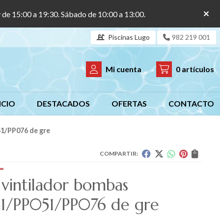
y de 15:00 a 19:30. Sábado de 10:00 a 13:00.
Piscinas Lugo
982 219 001
Mi cuenta
0
artículos
ICIO
DESTACADOS
OFERTAS
CONTACTO
51/PP076 de gre
COMPARTIR:
 vintilador bombas
1/PP051/PP076 de gre