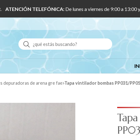
 1/9. ATENCIÓN TELEFÓNICA:
De lunes a viernes de 9:00 a 13:00 
Buscar
IN
os depuradoras de arena gre fae
Tapa vintilador bombas PP031/PP0
Tapa
PP03