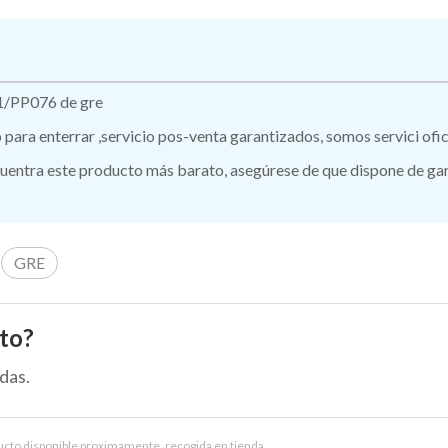
1/PP076 de gre
ro para enterrar ,servicio pos-venta garantizados, somos servici of
ntra este producto más barato, asegúrese de que dispone de garan
GRE
to?
das.
ucto disponible proximamente, recogida en tienda.