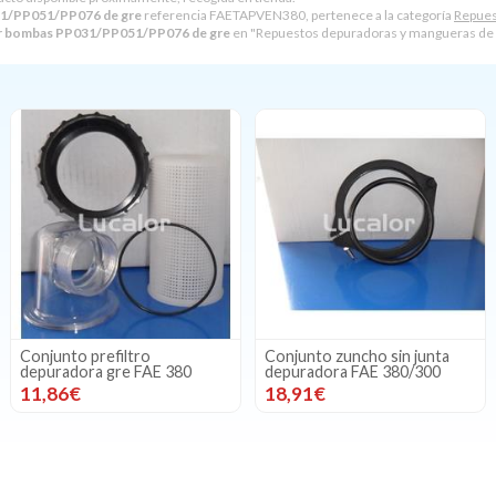
31/PP051/PP076 de gre
referencia FAETAPVEN380, pertenece a la categoría
Repues
or bombas PP031/PP051/PP076 de gre
en "Repuestos depuradoras y mangueras de 
Conjunto prefiltro
Conjunto zuncho sin junta
depuradora gre FAE 380
depuradora FAE 380/300
11,86€
18,91€