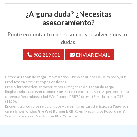
¿Alguna duda? ¿Necesitas
asesoramiento?
Ponte en contacto con nosotros y resolveremos tus
dudas.
982 219 001
ENVIAR EMAIL
Comprar
Tapon de carga limpiafondos Gre Wet Runner BRB 75
por
5,00
€
.
Producto en stock, recogida en tienda.
Precio, información, características e imágenes de
Tapon de carga
limpiafondos Gre Wet Runner BRB 75
referencia P1165-PJ3, pertenece a la
categoría
Recambios robot Wet Runner RBR75 de gre
(8) y a la marca
GRE
(1129).
Encuentra productos relacionados y de similares características a
Tapon de
carga limpiafondos Gre Wet Runner BRB 75
en "Recambios Robot de gre",
"Recambios robot Wet Runner RBR75 de gre".