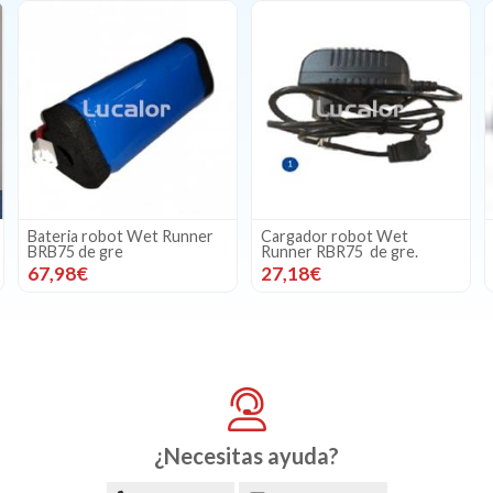
eria robot Wet Runner
Cargador robot Wet
Clip l
75 de gre
Runner RBR75 de gre.
Runne
,98€
27,18€
5,00€
¿Necesitas ayuda?