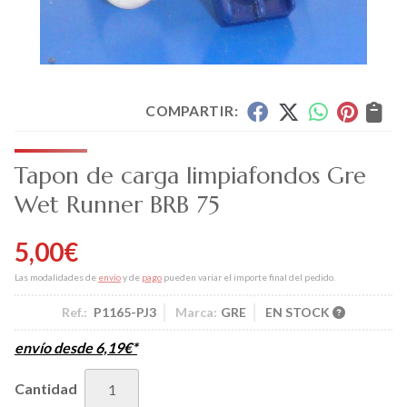
COMPARTIR:
Tapon de carga limpiafondos Gre
Wet Runner BRB 75
5,00
€
Las modalidades de
envío
y de
pago
pueden variar el importe final del pedido.
Ref.:
P1165-PJ3
Marca:
GRE
EN STOCK
envío desde
6,19
€
*
Cantidad