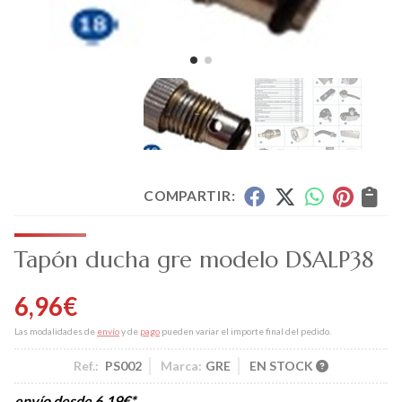
COMPARTIR:
Tapón ducha gre modelo DSALP38
6,96
€
Las modalidades de
envío
y de
pago
pueden variar el importe final del pedido.
Ref.:
PS002
Marca:
GRE
EN STOCK
envío desde
6,19
€
*