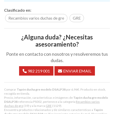
Clasificado en:
Recambios varios duchas de gre
GRE
¿Alguna duda? ¿Necesitas
asesoramiento?
Ponte en contacto con nosotros y resolveremos tus
dudas.
982 219 001
ENVIAR EMAIL
Comprar
Tapón ducha gre modelo DSALP38
por
6,96
€
. Producto en stock,
recogida en tienda.
Precio, información, características e imágenes de
Tapón ducha gre modelo
DSALP38
referencia PS002, pertenece a la categoría
Recambios varios
duchas de gre
(19) y a la marca
GRE
(1129).
Encuentra productos relacionados y de similares características a
Tapón
ducha gre modelo DSALP38
en "Equipamiento exterior de gre", "Recambios