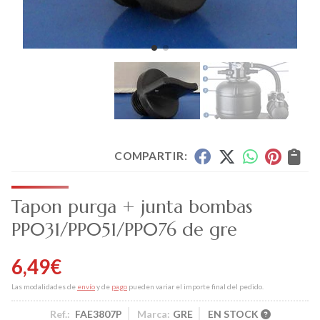
COMPARTIR:
Tapon purga + junta bombas
PP031/PP051/PP076 de gre
6,49
€
Las modalidades de
envío
y de
pago
pueden variar el importe final del pedido.
Ref.:
FAE3807P
Marca:
GRE
EN STOCK