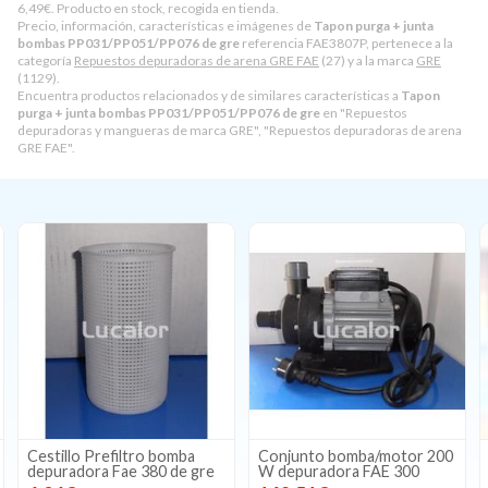
6,49
€
. Producto en stock, recogida en tienda.
Precio, información, características e imágenes de
Tapon purga + junta
bombas PP031/PP051/PP076 de gre
referencia FAE3807P, pertenece a la
categoría
Repuestos depuradoras de arena GRE FAE
(27) y a la marca
GRE
(1129).
Encuentra productos relacionados y de similares características a
Tapon
purga + junta bombas PP031/PP051/PP076 de gre
en "Repuestos
depuradoras y mangueras de marca GRE", "Repuestos depuradoras de arena
GRE FAE".
Conjunto bomba/motor 200
Conjunto zuncho sin junta
W depuradora FAE 300
depuradora FAE 380/300