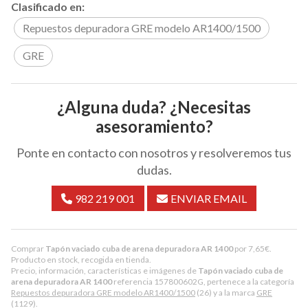
Clasificado en:
Repuestos depuradora GRE modelo AR1400/1500
GRE
¿Alguna duda? ¿Necesitas
asesoramiento?
Ponte en contacto con nosotros y resolveremos tus
dudas.
982 219 001
ENVIAR EMAIL
Comprar
Tapón vaciado cuba de arena depuradora AR 1400
por
7,65
€
.
Producto en stock, recogida en tienda.
Precio, información, características e imágenes de
Tapón vaciado cuba de
arena depuradora AR 1400
referencia 157800602G, pertenece a la categoría
Repuestos depuradora GRE modelo AR1400/1500
(26) y a la marca
GRE
(1129).