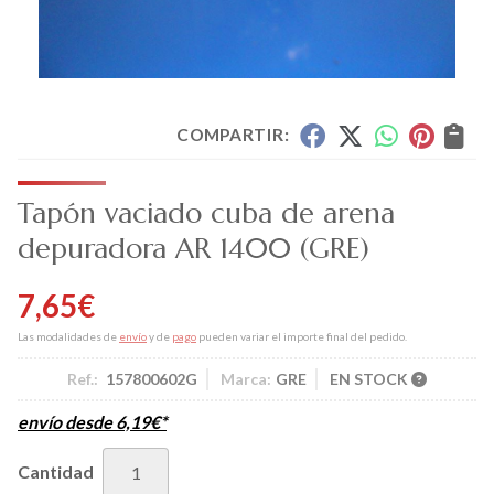
COMPARTIR:
Tapón vaciado cuba de arena
depuradora AR 1400
(GRE)
7,65
€
Las modalidades de
envío
y de
pago
pueden variar el importe final del pedido.
Ref.:
157800602G
Marca:
GRE
EN STOCK
envío desde
6,19
€
*
Cantidad