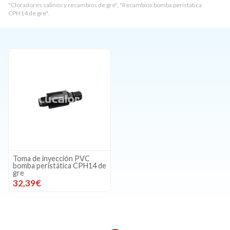
"Cloradores salinos y recambios de gre", "Recambios bomba peristatica
CPH14 de gre".
Toma de inyección PVC
bomba peristática CPH14 de
gre
32,39€