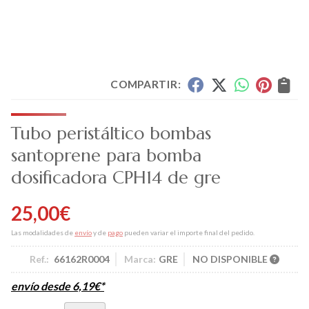
COMPARTIR:
Tubo peristáltico bombas
santoprene para bomba
dosificadora CPH14 de gre
25,00
€
Las modalidades de
envío
y de
pago
pueden variar el importe final del pedido.
Ref.:
66162R0004
Marca:
GRE
NO DISPONIBLE
envío desde
6,19
€
*