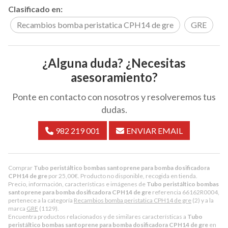
Clasificado en:
Recambios bomba peristatica CPH14 de gre
GRE
¿Alguna duda? ¿Necesitas
asesoramiento?
Ponte en contacto con nosotros y resolveremos tus
dudas.
982 219 001
ENVIAR EMAIL
Comprar
Tubo peristáltico bombas santoprene para bomba dosificadora
CPH14 de gre
por
25,00
€
. Producto no disponible, recogida en tienda.
Precio, información, características e imágenes de
Tubo peristáltico bombas
santoprene para bomba dosificadora CPH14 de gre
referencia 66162R0004,
pertenece a la categoría
Recambios bomba peristatica CPH14 de gre
(2) y a la
marca
GRE
(1129).
Encuentra productos relacionados y de similares características a
Tubo
peristáltico bombas santoprene para bomba dosificadora CPH14 de gre
en