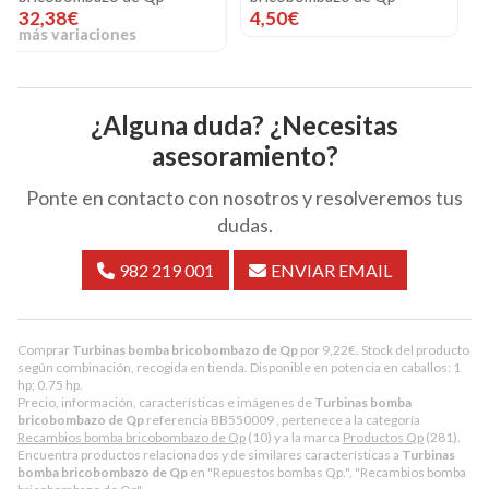
4,50€
13,35€
más variaciones
¿Alguna duda? ¿Necesitas
asesoramiento?
Ponte en contacto con nosotros y resolveremos tus
dudas.
982 219 001
ENVIAR EMAIL
Comprar
Turbinas bomba bricobombazo de Qp
por
9,22
€
. Stock del producto
según combinación, recogida en tienda. Disponible en potencia en caballos: 1
hp; 0.75 hp.
Precio, información, características e imágenes de
Turbinas bomba
bricobombazo de Qp
referencia BB550009 , pertenece a la categoría
Recambios bomba bricobombazo de Qp
(10) y a la marca
Productos Qp
(281).
Encuentra productos relacionados y de similares características a
Turbinas
bomba bricobombazo de Qp
en "Repuestos bombas Qp.", "Recambios bomba