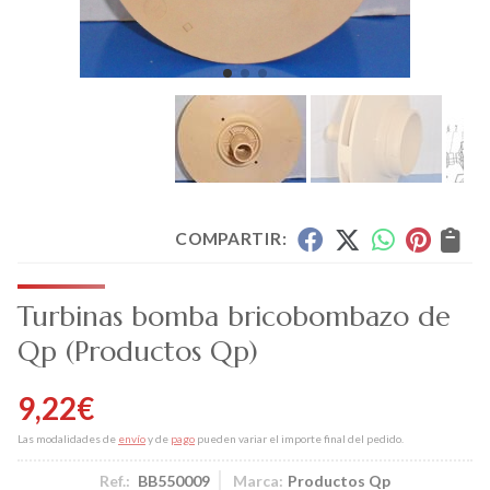
COMPARTIR:
Turbinas bomba bricobombazo de
Qp
(Productos Qp)
9,22
€
Las modalidades de
envío
y de
pago
pueden variar el importe final del pedido.
Ref.:
BB550009
Marca:
Productos Qp