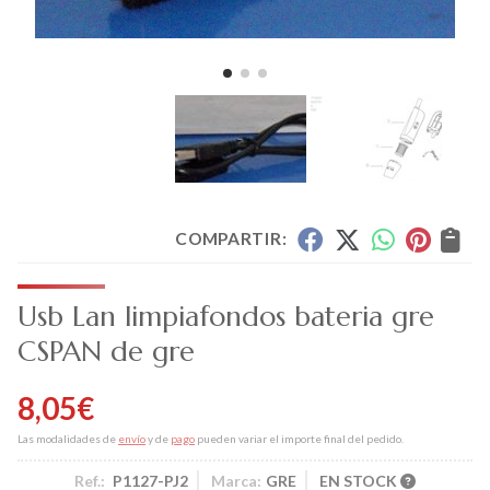
COMPARTIR:
Usb Lan limpiafondos bateria gre
CSPAN de gre
8,05
€
Las modalidades de
envío
y de
pago
pueden variar el importe final del pedido.
Ref.:
P1127-PJ2
Marca:
GRE
EN STOCK