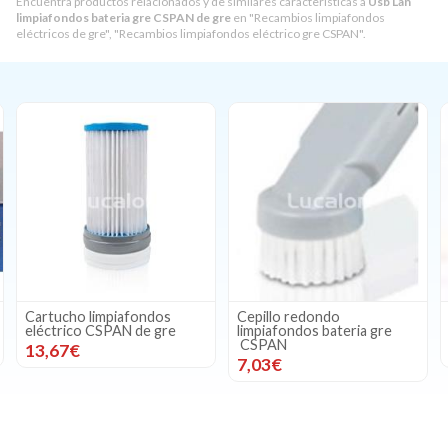
Encuentra productos relacionados y de similares características a
Usb Lan
limpiafondos bateria gre CSPAN de gre
en "Recambios limpiafondos
eléctricos de gre", "Recambios limpiafondos eléctrico gre CSPAN".
os
Cepillo redondo
Fltro trasero limpiafond
gre
limpiafondos bateria gre
bateria gre CSPAN
CSPAN
16,93€
7,03€