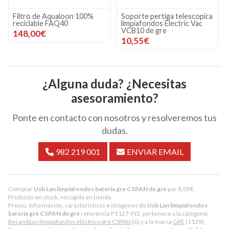
Filtro de Aqualoon 100%
Soporte pertiga telescopica
reciclable FAQ40
limpiafondos Electric Vac
VCB10 de gre
148,00€
10,55€
¿Alguna duda? ¿Necesitas
asesoramiento?
Ponte en contacto con nosotros y resolveremos tus
dudas.
982 219 001
ENVIAR EMAIL
Comprar
Usb Lan limpiafondos bateria gre CSPAN de gre
por
8,05
€
.
Producto en stock, recogida en tienda.
Precio, información, características e imágenes de
Usb Lan limpiafondos
bateria gre CSPAN de gre
referencia P1127-PJ2, pertenece a la categoría
Recambios limpiafondos eléctrico gre CSPAN
(6) y a la marca
GRE
(1129).