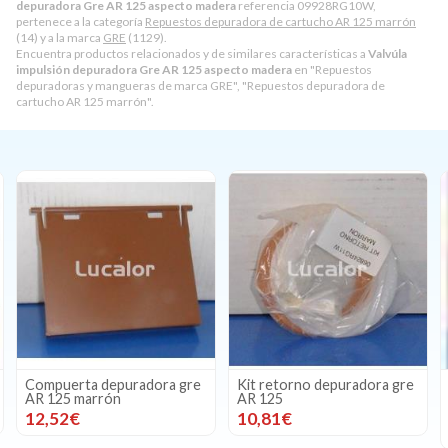
depuradora Gre AR 125 aspecto madera
referencia 09928RG10W,
pertenece a la categoría
Repuestos depuradora de cartucho AR 125 marrón
(14) y a la marca
GRE
(1129).
Encuentra productos relacionados y de similares características a
Valvúla
impulsión depuradora Gre AR 125 aspecto madera
en "Repuestos
depuradoras y mangueras de marca GRE", "Repuestos depuradora de
cartucho AR 125 marrón".
uradora gre
Kit retorno depuradora gre
Tapa cuerpo skimm
AR 125
depuradora Gre A
aspecto madera
10,81€
16,97€