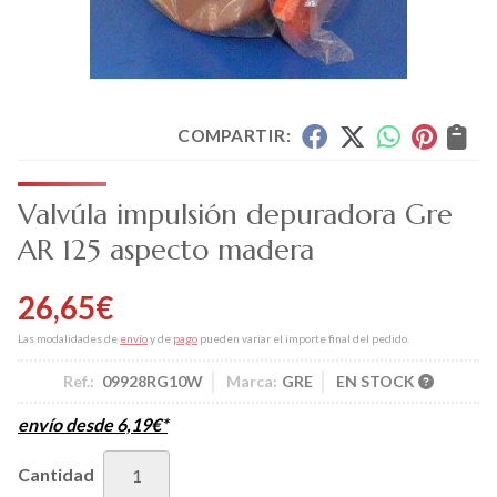
COMPARTIR:
Valvúla impulsión depuradora Gre
AR 125 aspecto madera
26,65
€
Las modalidades de
envío
y de
pago
pueden variar el importe final del pedido.
Ref.:
09928RG10W
Marca:
GRE
EN STOCK
envío desde
6,19
€
*
Cantidad