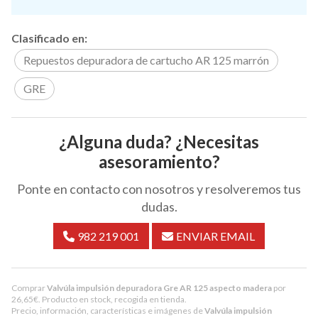
Clasificado en:
Repuestos depuradora de cartucho AR 125 marrón
GRE
¿Alguna duda? ¿Necesitas
asesoramiento?
Ponte en contacto con nosotros y resolveremos tus
dudas.
982 219 001
ENVIAR EMAIL
Comprar
Valvúla impulsión depuradora Gre AR 125 aspecto madera
por
26,65
€
. Producto en stock, recogida en tienda.
Precio, información, características e imágenes de
Valvúla impulsión