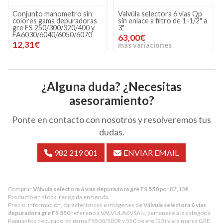
Valvúla selectora 6 vias Qp
Cesto prefiltro sparta
sin enlace a filtro de 1-1/2" a
depuradoras FS500/550
3"
10,26€
63,00€
más variaciones
¿Alguna duda? ¿Necesitas
asesoramiento?
Ponte en contacto con nosotros y resolveremos tus
dudas.
982 219 001
ENVIAR EMAIL
Comprar
Válvula selectora 6 vias depuradora gre FS 550
por
87,13
€
.
Producto en stock, recogida en tienda.
Precio, información, características e imágenes de
Válvula selectora 6 vias
depuradora gre FS 550
referencia VALVULA6VSAN, pertenece a la categoría
Repuestos depuradoras gama FS500/500R y 550 de gre
(23) y a la marca
GRE