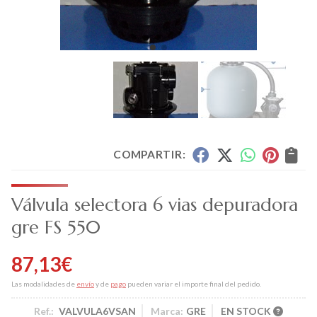
COMPARTIR:
Válvula selectora 6 vias depuradora
gre FS 550
87,13
€
Las modalidades de
envío
y de
pago
pueden variar el importe final del pedido.
Ref.:
VALVULA6VSAN
Marca:
GRE
EN STOCK