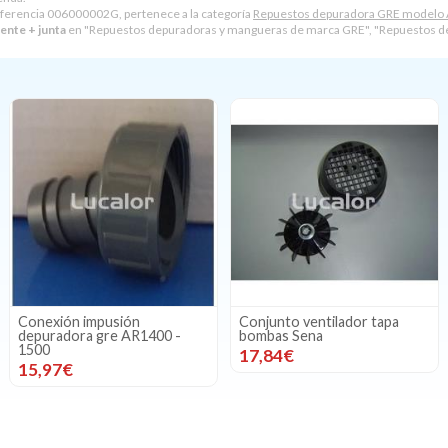
ferencia 006000002G, pertenece a la categoría
Repuestos depuradora GRE modelo
ente + junta
en "Repuestos depuradoras y mangueras de marca GRE", "Repuestos 
Conexión impusión
Conjunto ventilador tapa
depuradora gre AR1400 -
bombas Sena
1500
17,84€
15,97€