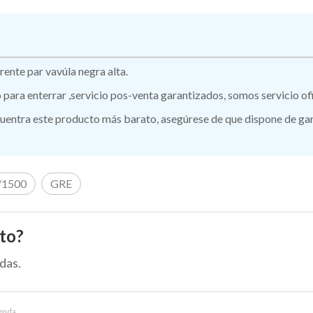
rente par vavúla negra alta.
ro para enterrar ,servicio pos-venta garantizados, somos servicio o
ntra este producto más barato, asegúrese de que dispone de garan
/1500
GRE
to?
das.
enda.