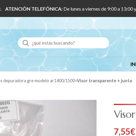
 1/9. ATENCIÓN TELEFÓNICA:
De lunes a viernes de 9:00 a 13:00 
Buscar
IN
os depuradora gre modelo ar1400/1500
Visor transparente + junta
Visor
7,55
€