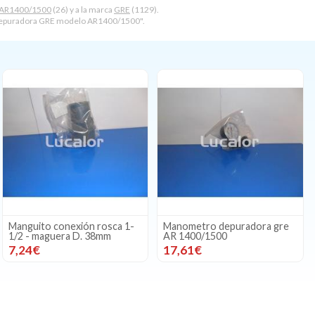
 AR1400/1500
(26) y a la marca
GRE
(1129).
depuradora GRE modelo AR1400/1500".
Manguito conexión rosca 1-
Manometro depuradora gre
1/2 - maguera D. 38mm
AR 1400/1500
7,24€
17,61€