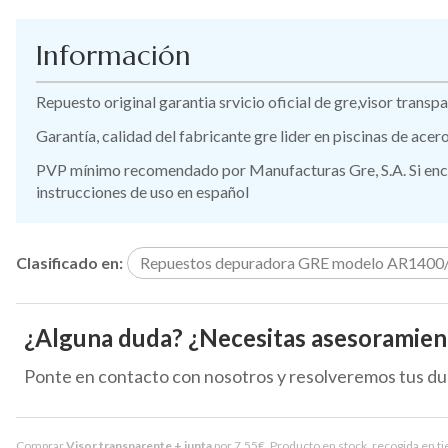
Información
Repuesto original garantia srvicio oficial de gre,visor transpa
Garantía, calidad del fabricante gre lider en piscinas de ace
PVP mínimo recomendado por Manufacturas Gre, S.A. Si encue
instrucciones de uso en español
Clasificado en:
Repuestos depuradora GRE modelo AR1400
¿Alguna duda? ¿Necesitas asesoramien
Ponte en contacto con nosotros y resolveremos tus du
Comprar
Visor transparente + junta
por
7,55
€
. Producto en stock, recogida en ti