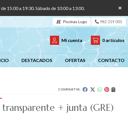
y de 15:00 a 19:30. Sábado de 10:00 a 13:00.
Piscinas Lugo
982 219 001
Mi cuenta
0
artículos
ICIO
DESTACADOS
OFERTAS
CONTACTO
COMPARTIR:
 transparente + junta
(GRE)