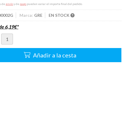
s de
envío
y de
pago
pueden variar el importe final del pedido.
00002G
Marca:
GRE
EN STOCK
sde
6,19
€
*
Añadir a la cesta