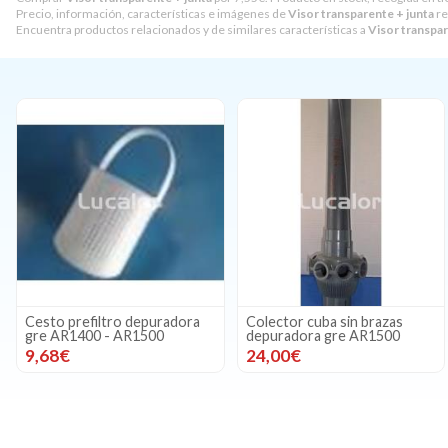
Precio, información, características e imágenes de
Visor transparente + junta
re
Encuentra productos relacionados y de similares características a
Visor transpar
Cesto prefiltro depuradora
Colector cuba sin brazas
gre AR1400 - AR1500
depuradora gre AR1500
9,68€
24,00€