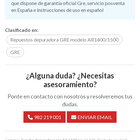
que dispone de garantía oficial Gre, servicio posventa
en España e instrucciones de uso en español
Clasificado en:
Repuestos depuradora GRE modelo AR1400/1500
GRE
¿Alguna duda? ¿Necesitas
asesoramiento?
Ponte en contacto con nosotros y resolveremos tus
dudas.
982 219 001
ENVIAR EMAIL
Comprar
Zuncho depuradora gre AR 1400
por
31,84
€
. Producto en stock,