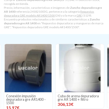
recogida en tienda.
Precio, información, características e imágenes de
Zuncho depuradora gre
AR 1400
referencia 241821003G, pertenece a la categoría
Repuestos
depuradora GRE modelo AR1400/1500
(26) y a la marca
GRE
(1129).
Encuentra productos relacionados y de similares características a
Zuncho
depuradora gre AR 1400
en "Repuestos depuradoras y mangueras de marca
GRE", "Repuestos depuradora GRE modelo AR1400/1500".
Conexión impusión
Cuba de arena depuradora
depuradora gre AR1400 -
gre AR 1400 + filtro
1500
306,13€
15,97€