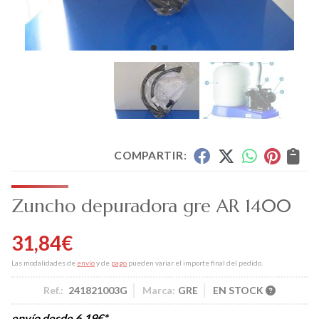
COMPARTIR:
Zuncho depuradora gre AR 1400
31,84
€
Las modalidades de
envío
y de
pago
pueden variar el importe final del pedido.
Ref.:
241821003G
Marca:
GRE
EN STOCK
envío desde
6,19
€
*