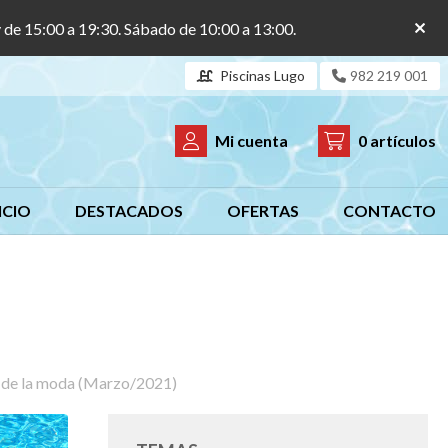
y de 15:00 a 19:30. Sábado de 10:00 a 13:00.
Piscinas Lugo
982 219 001
Mi cuenta
0
artículos
ICIO
DESTACADOS
OFERTAS
CONTACTO
do de la moda (Marzo/2021)