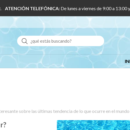
 1/9. ATENCIÓN TELEFÓNICA:
De lunes a viernes de 9:00 a 13:00 
Buscar
IN
)
nteresante sobre las últimas tendencia de lo que ocurre en el mun
er?