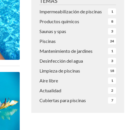
TEMAS
Impermeabilización de piscinas
1
Productos químicos
8
Saunas y spas
3
Piscinas
24
Mantenimiento de jardines
1
Desinfección del agua
3
Limpieza de piscinas
18
Aire libre
1
Actualidad
2
Cubiertas para piscinas
7