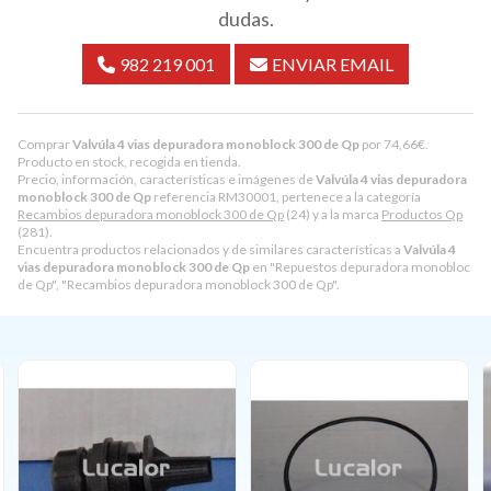
dudas.
982 219 001
ENVIAR EMAIL
Comprar
Valvúla 4 vias depuradora monoblock 300 de Qp
por
74,66
€
.
Producto en stock, recogida en tienda.
Precio, información, características e imágenes de
Valvúla 4 vias depuradora
monoblock 300 de Qp
referencia RM30001, pertenece a la categoría
Recambios depuradora monoblock 300 de Qp
(24) y a la marca
Productos Qp
(281).
Encuentra productos relacionados y de similares características a
Valvúla 4
vias depuradora monoblock 300 de Qp
en "Repuestos depuradora monobloc
de Qp", "Recambios depuradora monoblock 300 de Qp".