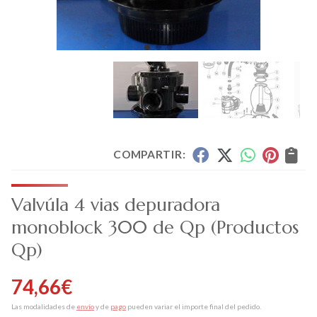
COMPARTIR:
Valvúla 4 vias depuradora
monoblock 300 de Qp
(Productos
Qp)
74,66
€
Las modalidades de
envío
y de
pago
pueden variar el importe final del pedido.