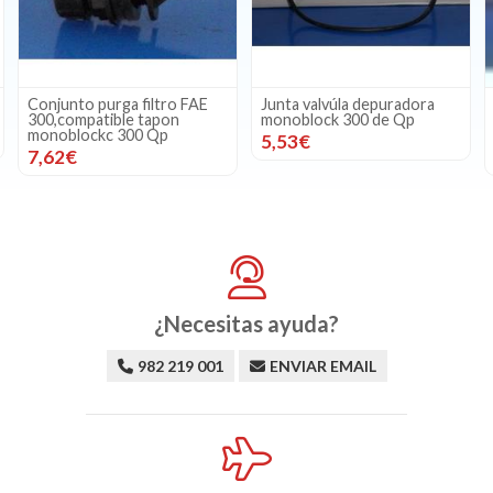
Conjunto purga filtro FAE
Junta valvúla depuradora
300,compatible tapon
monoblock 300 de Qp
monoblockc 300 Qp
5,53€
7,62€
¿Necesitas ayuda?
982 219 001
ENVIAR EMAIL